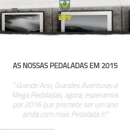
AS NOSSAS PEDALADAS EM 2015
” Grande Ano, Grandes Aventuras e
Mega Pedaladas,
agora, esperamos
por 2016 que promete ser um ano
ainda com mais Pedalada !!!”